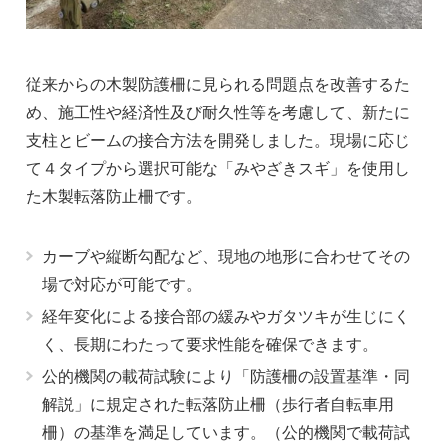
従来からの木製防護柵に見られる問題点を改善するた
め、施工性や経済性及び耐久性等を考慮して、新たに
支柱とビームの接合方法を開発しました。現場に応じ
て４タイプから選択可能な「みやざきスギ」を使用し
た木製転落防止柵です。
カーブや縦断勾配など、現地の地形に合わせてその
場で対応が可能です。
経年変化による接合部の緩みやガタツキが生じにく
く、長期にわたって要求性能を確保できます。
公的機関の載荷試験により「防護柵の設置基準・同
解説」に規定された転落防止柵（歩行者自転車用
柵）の基準を満足しています。（公的機関で載荷試