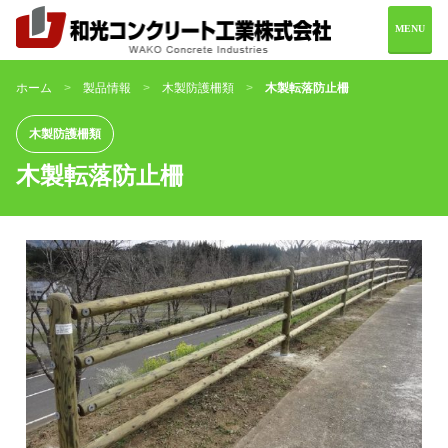
MENU
ホーム
製品情報
木製防護柵類
木製転落防止柵
ホーム
会社案内
木製防護柵類
木製転落防止柵
製品情報
施工実績
お問い合わせ
0982-69-2216