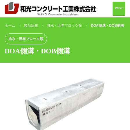
MENU
ホーム
製品情報
排水・境界ブロック類
DOA側溝・DOB側溝
ホーム
会社案内
排水・境界ブロック類
DOA側溝・DOB側溝
製品情報
施工実績
お問い合わせ
0982-69-2216