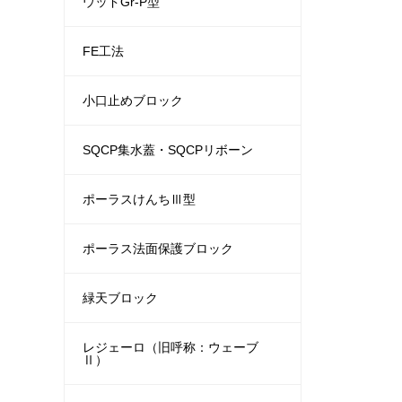
ウッドGr-P型
FE工法
小口止めブロック
SQCP集水蓋・SQCPリボーン
ポーラスけんちⅢ型
ポーラス法面保護ブロック
緑天ブロック
レジェーロ（旧呼称：ウェーブ
Ⅱ）