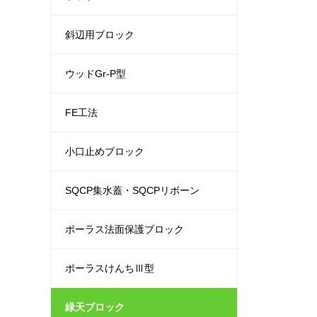
斜辺用ブロック
ウッドGr-P型
FE工法
小口止めブロック
SQCP集水蓋・SQCPリボーン
ポーラス法面保護ブロック
ポーラスけんちⅢ型
緑天ブロック