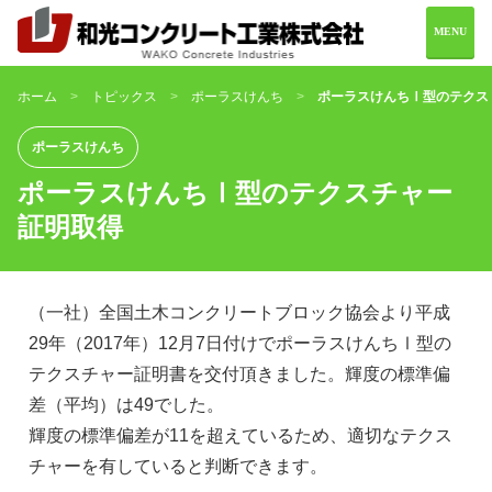
MENU
ホーム
トピックス
ポーラスけんち
ポーラスけんちⅠ型のテクス
ホーム
会社案内
ポーラスけんち
ポーラスけんちⅠ型のテクスチャー
製品情報
施工実績
証明取得
お問い合わせ
（一社）全国土木コンクリートブロック協会より平成
29年（2017年）12月7日付けでポーラスけんちⅠ型の
テクスチャー証明書を交付頂きました。輝度の標準偏
0982-69-2216
差（平均）は49でした。
輝度の標準偏差が11を超えているため、適切なテクス
チャーを有していると判断できます。