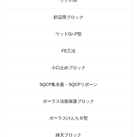
ウッドGr
斜辺用ブロック
ウッドGr-P型
FE工法
小口止めブロック
SQCP集水蓋・SQCPリボーン
ポーラス法面保護ブロック
ポーラスけんちⅢ型
緑天ブロック