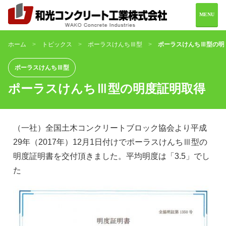
MENU
ホーム
トピックス
ポーラスけんちⅢ型
ポーラスけんちⅢ型の明
ホーム
会社案内
ポーラスけんちⅢ型
ポーラスけんちⅢ型の明度証明取得
製品情報
施工実績
お問い合わせ
（一社）全国土木コンクリートブロック協会より平成
29年（2017年）12月1日付けでポーラスけんちⅢ型の
明度証明書を交付頂きました。平均明度は「3.5」でし
た
0982-69-2216