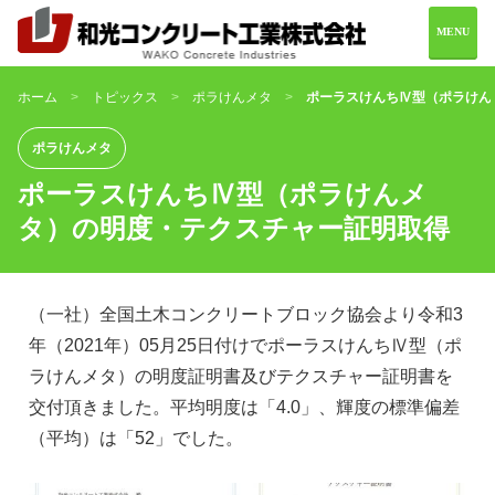
MENU
ホーム
トピックス
ポラけんメタ
ポーラスけんちⅣ型（ポラけん
ホーム
会社案内
ポラけんメタ
ポーラスけんちⅣ型（ポラけんメ
製品情報
施工実績
タ）の明度・テクスチャー証明取得
お問い合わせ
（一社）全国土木コンクリートブロック協会より令和3
年（2021年）05月25日付けでポーラスけんちⅣ型（ポ
ラけんメタ）の明度証明書及びテクスチャー証明書を
0982-69-2216
交付頂きました。平均明度は「4.0」、輝度の標準偏差
（平均）は「52」でした。