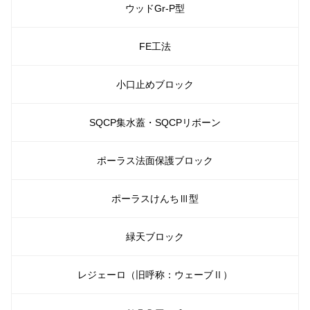
ウッドGr-P型
FE工法
小口止めブロック
SQCP集水蓋・SQCPリボーン
ポーラス法面保護ブロック
ポーラスけんちⅢ型
緑天ブロック
レジェーロ（旧呼称：ウェーブⅡ）