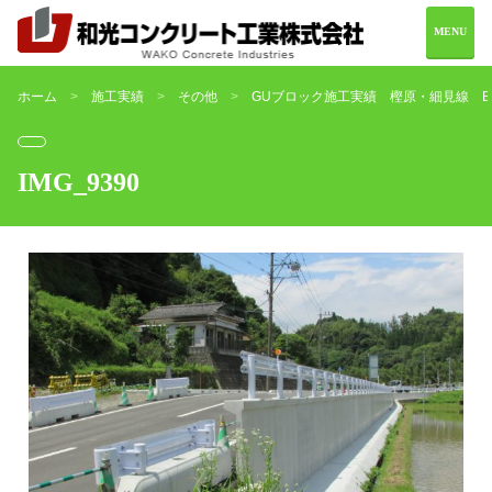
MENU
ホーム
施工実績
その他
GUブロック施工実績 樫原・細見線 B
ホーム
会社案内
IMG_9390
製品情報
施工実績
お問い合わせ
0982-69-2216