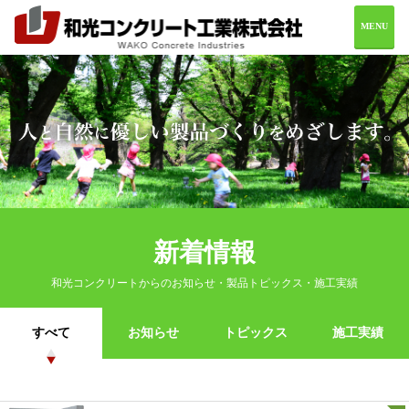
MENU
ホーム
会社案内
製品情報
施工実績
お問い合わせ
新着情報
和光コンクリートからのお知らせ・製品トピックス・施工実績
0982-69-2216
すべて
お知らせ
トピックス
施工実績