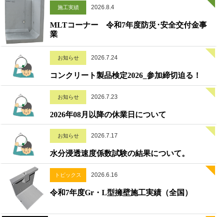
2026.8.4
施工実績
MLTコーナー 令和7年度防災･安全交付金事
業
2026.7.24
お知らせ
コンクリート製品検定2026_参加締切迫る！
2026.7.23
お知らせ
2026年08月以降の休業日について
2026.7.17
お知らせ
水分浸透速度係数試験の結果について。
2026.6.16
トピックス
令和7年度Gr・L型擁壁施工実績（全国）